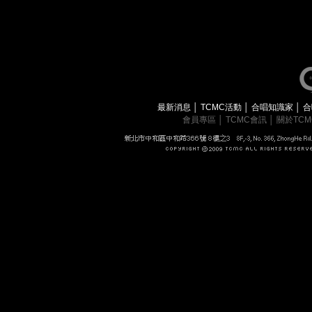
最新消息
│
TCMC活動
│
合唱知識家
│
合
會員專區
│
TCMC會訊
│
關於TC