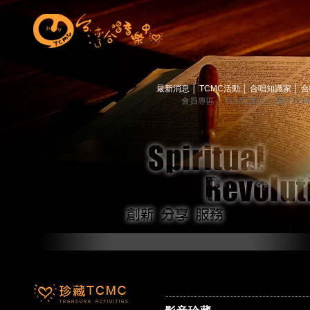
最新消息
│
TCMC活動
│
合唱知識家
│
合
會員專區
│
TCMC會訊
│
關於TC