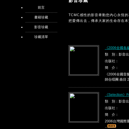
影音珍藏
前言
TCMC感性的影音牽動您內心永恆
書籍珍藏
把愛傳出去，傳承大家的生命存在本
影音珍藏
珍藏清單
《2006全國
類 別：影音出
出版社：
簡 介：
《2006全國音
師合唱團 曲目 2
《Selection》F
類 別：影音出
出版社：
簡 介：
2006台灣國際重唱
...