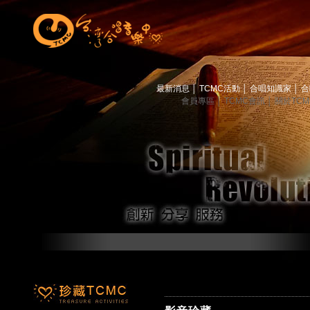
最新消息
│
TCMC活動
│
合唱知識家
│
合
會員專區
│
TCMC會訊
│
關於TC