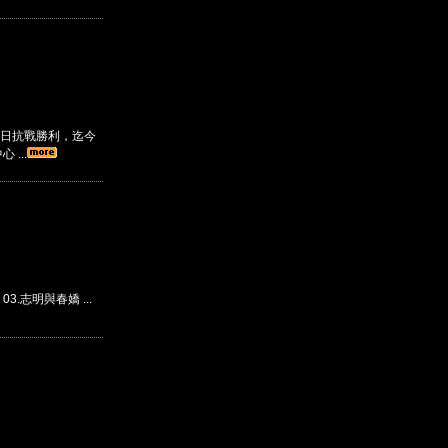
日抗戰勝利，迄今
...
 03.志明與春嬌 ...