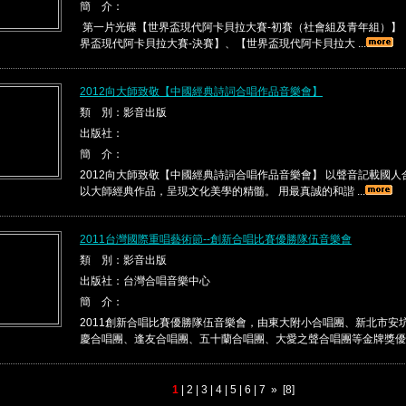
簡 介：
第一片光碟【世界盃現代阿卡貝拉大賽-初賽（社會組及青年組）】
界盃現代阿卡貝拉大賽-決賽】、【世界盃現代阿卡貝拉大 ...
2012向大師致敬【中國經典詩詞合唱作品音樂會】
類 別：影音出版
出版社：
簡 介：
2012向大師致敬【中國經典詩詞合唱作品音樂會】 以聲音記載國
以大師經典作品，呈現文化美學的精髓。 用最真誠的和諧 ...
2011台灣國際重唱藝術節--創新合唱比賽優勝隊伍音樂會
類 別：影音出版
出版社：台灣合唱音樂中心
簡 介：
2011創新合唱比賽優勝隊伍音樂會，由東大附小合唱團、新北市安
慶合唱團、逢友合唱團、五十蘭合唱團、大愛之聲合唱團等金牌獎優 .
1
|
2
|
3
|
4
|
5
|
6
|
7
»
[8]