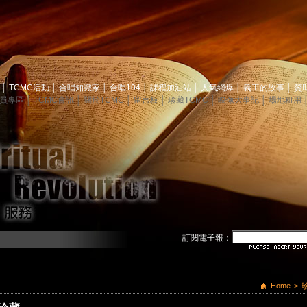
息
│
TCMC活動
│
合唱知識家
│
合唱104
│
課程加油站
│
人氣網爆
│
義工的故事
│
贊
員專區
│
TCMC會訊
│
關於TCMC
│
留言板
│
珍藏TCMC
│
映像大事記
│
場地租用
訂閱電子報：
Home
>