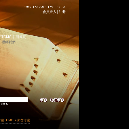
會員登入
│
註冊
助TCMC
│
回首頁
│
聯絡我們
珍藏TCMC
> 影音珍藏