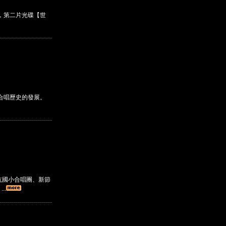
，第二片光碟【世
人合唱歷史的發展。
坑國小合唱團、新節
..