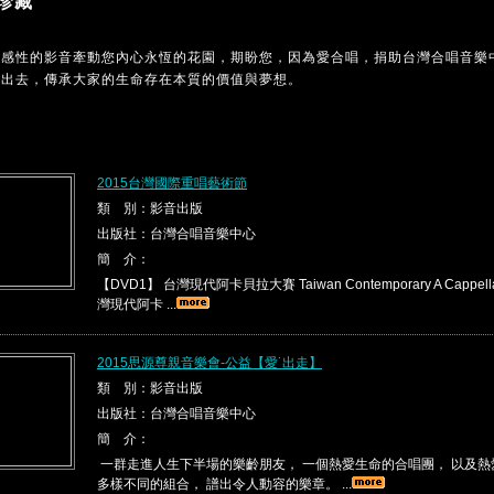
珍藏
MC感性的影音牽動您內心永恆的花園，期盼您，因為愛合唱，捐助台灣合唱音樂
傳出去，傳承大家的生命存在本質的價值與夢想。
2015台灣國際重唱藝術節
類 別：影音出版
出版社：台灣合唱音樂中心
簡 介：
【DVD1】 台灣現代阿卡貝拉大賽 Taiwan Contemporary A Cappella 
灣現代阿卡 ...
2015思源尊親音樂會-公益【愛˙出走】
類 別：影音出版
出版社：台灣合唱音樂中心
簡 介：
一群走進人生下半場的樂齡朋友， 一個熱愛生命的合唱團， 以及
多樣不同的組合， 譜出令人動容的樂章。 ...