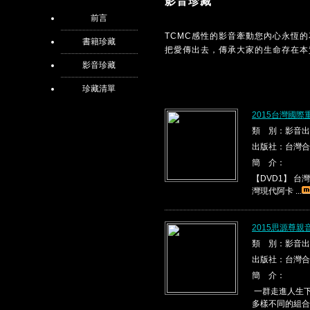
影音珍藏
前言
TCMC感性的影音牽動您內心永恆
書籍珍藏
把愛傳出去，傳承大家的生命存在本
影音珍藏
珍藏清單
2015台灣國際
類 別：影音出
出版社：台灣合
簡 介：
【DVD1】 台灣現代
灣現代阿卡 ...
2015思源尊親
類 別：影音出
出版社：台灣合
簡 介：
一群走進人生下
多樣不同的組合，