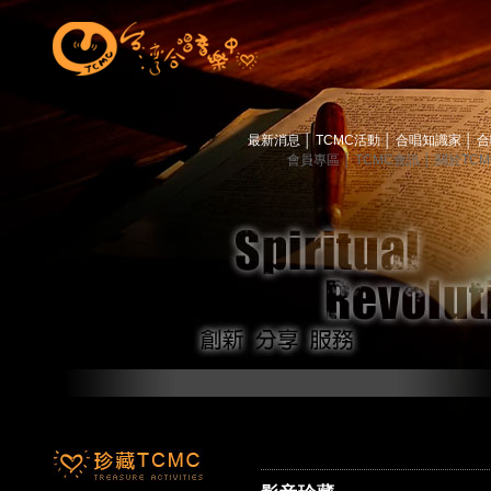
最新消息
│
TCMC活動
│
合唱知識家
│
合
會員專區
│
TCMC會訊
│
關於TC