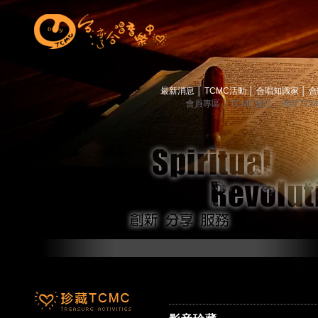
最新消息
│
TCMC活動
│
合唱知識家
│
合
會員專區
│
TCMC會訊
│
關於TC