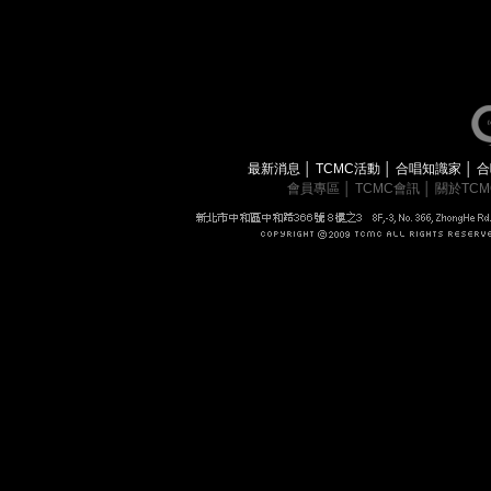
最新消息
│
TCMC活動
│
合唱知識家
│
合
會員專區
│
TCMC會訊
│
關於TC