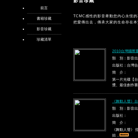
影音珍藏
前言
TCMC感性的影音牽動您內心永恆
書籍珍藏
把愛傳出去，傳承大家的生命存在本
影音珍藏
珍藏清單
2010台灣國際
類 別：影音出
出版社：台灣合
簡 介：
第一片光碟【台
獎、最佳創作賽
《舞動人聲》台
類 別：影音出
出版社：
簡 介：
《舞動人聲》 指
姑 ...