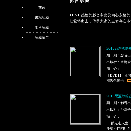
影音珍藏
前言
TCMC感性的影音牽動您內心永恆
書籍珍藏
把愛傳出去，傳承大家的生命存在本
影音珍藏
珍藏清單
2015台灣國際
類 別：影音出
出版社：台灣合
簡 介：
【DVD1】 台灣現代
灣現代阿卡 ...
2015思源尊親
類 別：影音出
出版社：台灣合
簡 介：
一群走進人生下
多樣不同的組合，