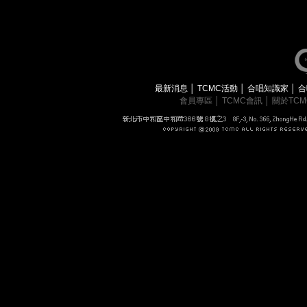
最新消息
│
TCMC活動
│
合唱知識家
│
合
會員專區
│
TCMC會訊
│
關於TC