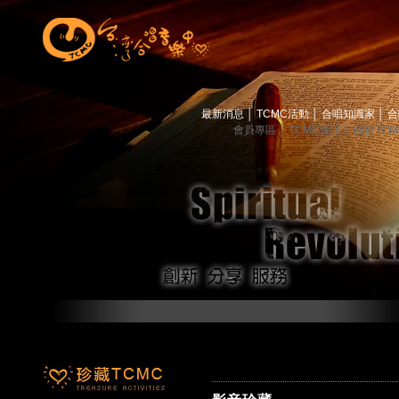
最新消息
│
TCMC活動
│
合唱知識家
│
合
會員專區
│
TCMC會訊
│
關於TC