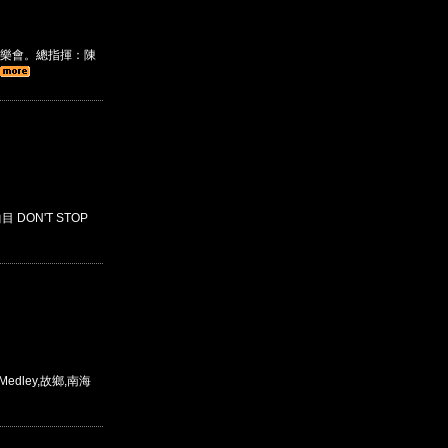
樂會。總指揮：陳
 DON'T STOP
edley,故鄉,南海