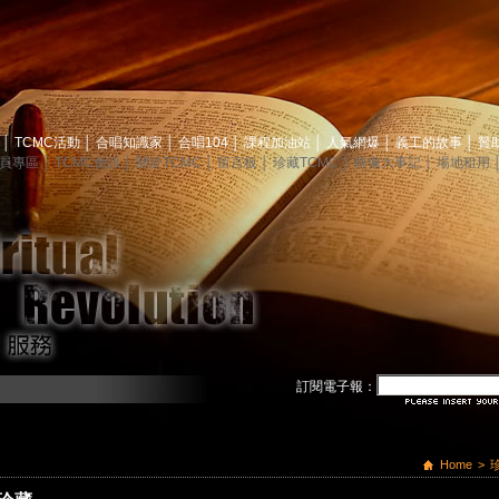
息
│
TCMC活動
│
合唱知識家
│
合唱104
│
課程加油站
│
人氣網爆
│
義工的故事
│
贊
員專區
│
TCMC會訊
│
關於TCMC
│
留言板
│
珍藏TCMC
│
映像大事記
│
場地租用
訂閱電子報：
Home
>