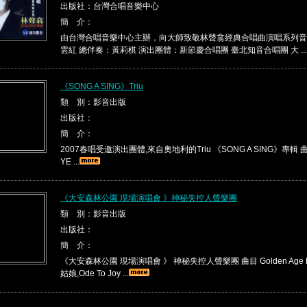
出版社：台灣合唱音樂中心
簡 介：
由台灣合唱音樂中心主辦，向大師致敬林聲翕經典合唱曲演唱系列音
雲紅 總伴奏：黃莉棋 演出團體：新節慶合唱團 臺北知音合唱團 大 ...
《SONG A SING》Triu
類 別：影音出版
出版社：
簡 介：
2007春唱受邀演出團體,來自奧地利的Triu 《SONG A SING》專輯 曲目
YE ...
《大安森林公園 現場演唱會 》神秘失控人聲樂團
類 別：影音出版
出版社：
簡 介：
《大安森林公園 現場演唱會 》 神秘失控人聲樂團 曲目 Golden Age M
姑娘,Ode To Joy ...