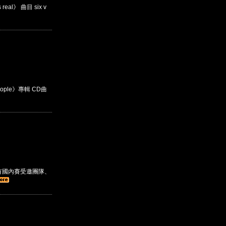
al》 曲目 six v
eople》專輯 CD曲
有國內賽受邀團隊、