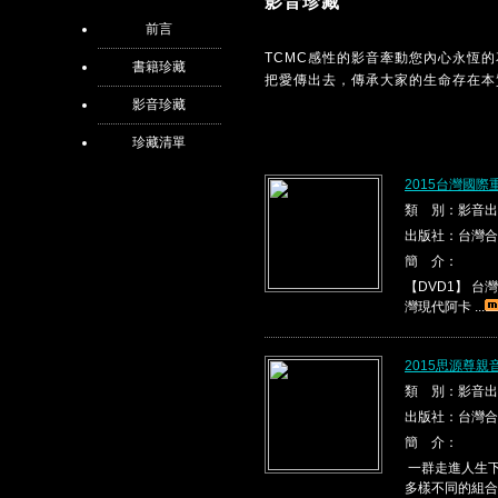
影音珍藏
前言
TCMC感性的影音牽動您內心永恆
書籍珍藏
把愛傳出去，傳承大家的生命存在本
影音珍藏
珍藏清單
2015台灣國際
類 別：影音出
出版社：台灣合
簡 介：
【DVD1】 台灣現代
灣現代阿卡 ...
2015思源尊親
類 別：影音出
出版社：台灣合
簡 介：
一群走進人生下
多樣不同的組合，