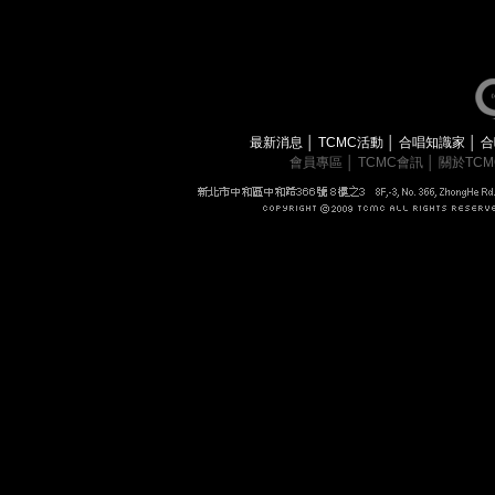
最新消息
│
TCMC活動
│
合唱知識家
│
合
會員專區
│
TCMC會訊
│
關於TC