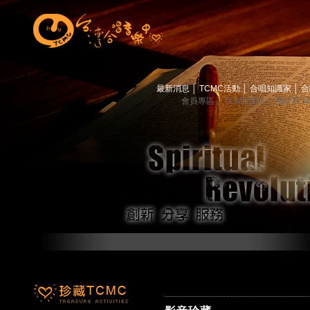
最新消息
│
TCMC活動
│
合唱知識家
│
合
會員專區
│
TCMC會訊
│
關於TC