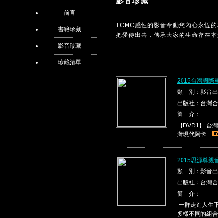
影音珍藏
前言
TCMC感性的影音牽動您內心永恆
書籍珍藏
把愛傳出去，傳承大家的生命存在本
影音珍藏
珍藏清單
2015台灣國際
類 別：影音出
出版社：台灣合
簡 介：
【DVD1】 台灣現代
灣現代阿卡 ...
2015思源尊親
類 別：影音出
出版社：台灣合
簡 介：
一群走進人生下
多樣不同的組合，