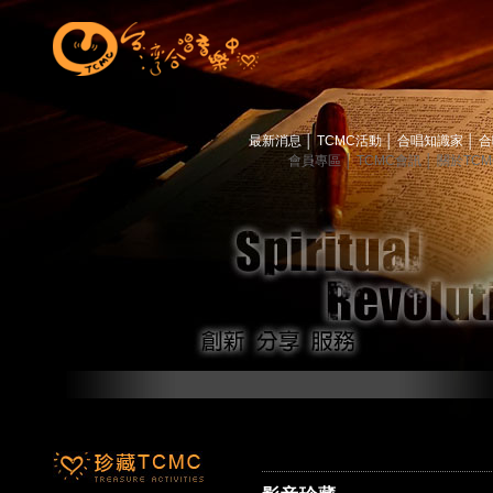
最新消息
│
TCMC活動
│
合唱知識家
│
合
會員專區
│
TCMC會訊
│
關於TC