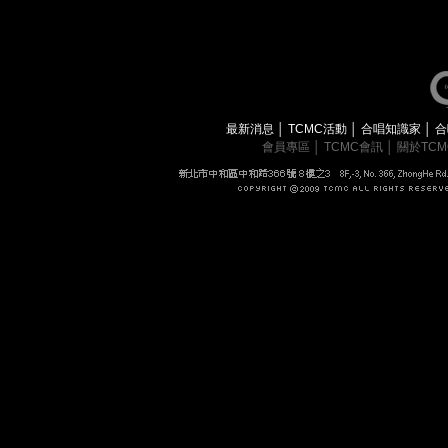
最新消息
│
TCMC活動
│
合唱知識家
│
合
會員專區
│
TCMC會訊
│
關於TC