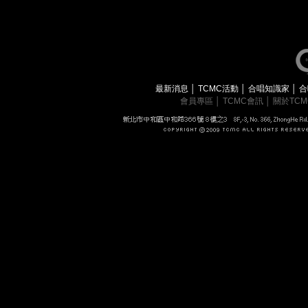
最新消息
│
TCMC活動
│
合唱知識家
│
合
會員專區
│
TCMC會訊
│
關於TC