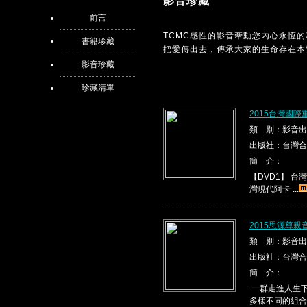
影音珍藏
前言
TCMC感性的影音牽動您內心永恆
書籍珍藏
把愛傳出去，傳承大家的生命存在本
影音珍藏
珍藏清單
2015台灣國際
類 別：影音出
出版社：台灣合
簡 介：
【DVD1】 台灣現代
灣現代阿卡 ...
2015思源尊親
類 別：影音出
出版社：台灣合
簡 介：
一群走進人生下
多樣不同的組合，