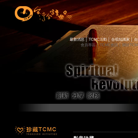
最新消息
│
TCMC活動
│
合唱知識家
│
合
會員專區
│
TCMC會訊
│
關於TC