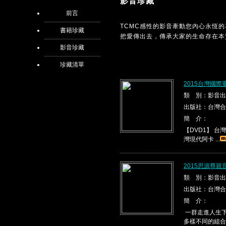
影音珍藏
前言
TCMC感性的影音牽動您內心永恆
書籍珍藏
把愛傳出去，傳承大家的生命存在本
影音珍藏
珍藏清單
2015台灣國際
類 別：影音出
出版社：台灣合
簡 介：
【DVD1】 台灣現代
灣現代阿卡 ...
2015思源尊親
類 別：影音出
出版社：台灣合
簡 介：
一群走進人生下
多樣不同的組合，