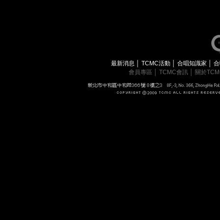
最新消息
│
TCMC活動
│
合唱知識家
│
合
會員專區
│
TCMC會訊
│
關於TC