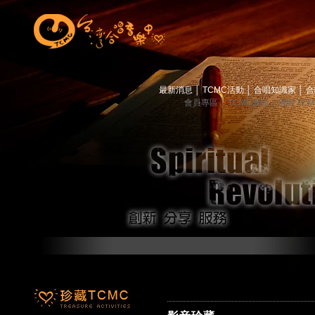
最新消息
│
TCMC活動
│
合唱知識家
│
合
會員專區
│
TCMC會訊
│
關於TC