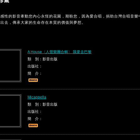
珍藏
MC感性的影音牽動您內心永恆的花園，期盼您，因為愛合唱，捐助台灣合唱音樂
傳出去，傳承大家的生命存在本質的價值與夢想。
A House〈人聲樂團合輯〉 我要去巴黎
類 別：影音出版
出版社：
簡 介：
Micappella
類 別：影音出版
出版社：
簡 介：