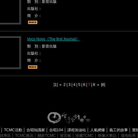
類 別：影音出版
出版社：
簡 介：
Voco Novo《The first Journal》
類 別：影音出版
出版社：
簡 介：
[1]
«
2
|
3
|
4
|
5
|
6
|
7
|
8
»
[8]
息
│
TCMC活動
│
合唱知識家
│
合唱104
│
課程加油站
│
人氣網爆
│
義工的故事
│
贊
員專區
│
TCMC會訊
│
關於TCMC
│
留言板
│
珍藏TCMC
│
映像大事記
│
場地租用