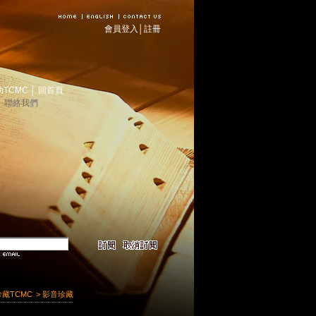
會員登入
│
註冊
助TCMC
│
回首頁
│
聯絡我們
珍藏TCMC
> 影音珍藏