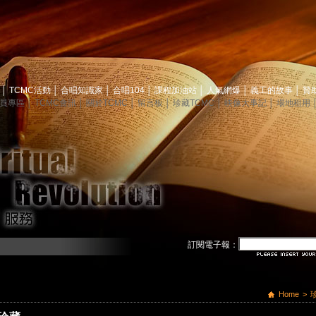
息
│
TCMC活動
│
合唱知識家
│
合唱104
│
課程加油站
│
人氣網爆
│
義工的故事
│
贊
員專區
│
TCMC會訊
│
關於TCMC
│
留言板
│
珍藏TCMC
│
映像大事記
│
場地租用
訂閱電子報：
Home
>