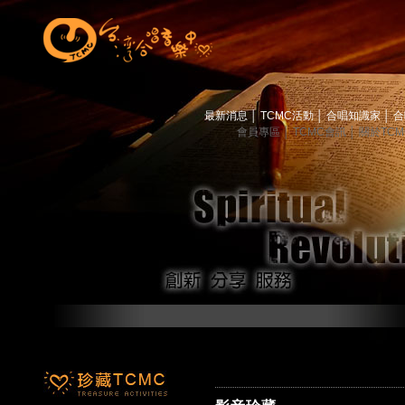
最新消息
│
TCMC活動
│
合唱知識家
│
合
會員專區
│
TCMC會訊
│
關於TC