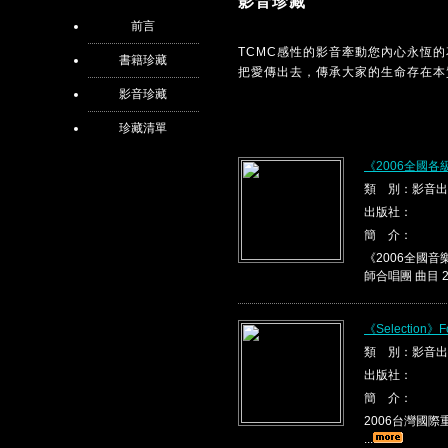
影音珍藏
前言
TCMC感性的影音牽動您內心永恆
書籍珍藏
把愛傳出去，傳承大家的生命存在本
影音珍藏
珍藏清單
《2006全國
類 別：影音出
出版社：
簡 介：
《2006全國音
師合唱團 曲目 2
《Selection》F
類 別：影音出
出版社：
簡 介：
2006台灣國際重唱
...