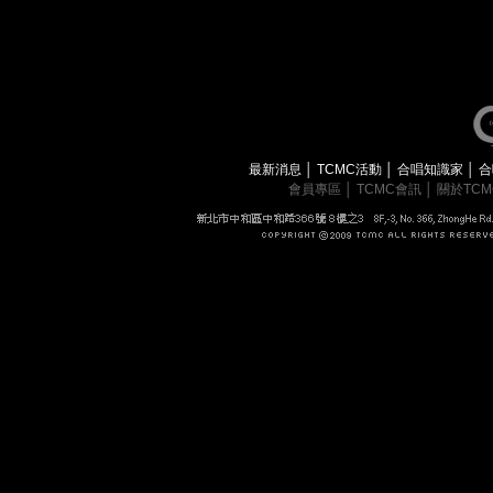
最新消息
│
TCMC活動
│
合唱知識家
│
合
會員專區
│
TCMC會訊
│
關於TC