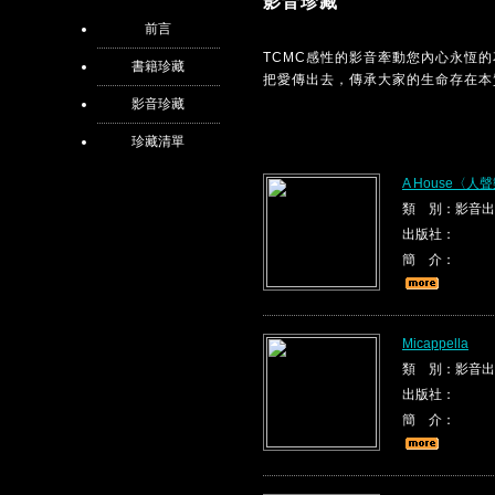
影音珍藏
前言
TCMC感性的影音牽動您內心永恆
書籍珍藏
把愛傳出去，傳承大家的生命存在本
影音珍藏
珍藏清單
A House〈
類 別：影音出
出版社：
簡 介：
Micappella
類 別：影音出
出版社：
簡 介：