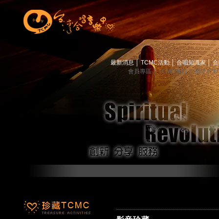
最新消息
│
TCMC活動
│
合唱知識家
│
合
會員專區
│
TCMC會訊
│
關於TC