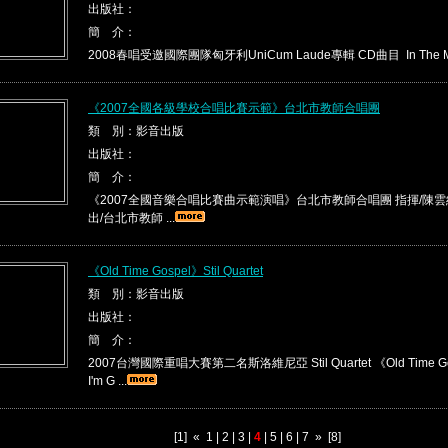
出版社：
簡 介：
2008春唱受邀國際團隊匈牙利UniCum Laude專輯 CD曲目 In The Moo
《2007全國各級學校合唱比賽示範》台北市教師合唱團
類 別：影音出版
出版社：
簡 介：
《2007全國音樂合唱比賽曲示範演唱》台北市教師合唱團 指揮/陳雲紅
出/台北市教師 ...
《Old Time Gospel》Stil Quartet
類 別：影音出版
出版社：
簡 介：
2007台灣國際重唱大賽第二名斯洛維尼亞 Stil Quartet 《Old Time 
I'm G ...
[1]
«
1
|
2
|
3
|
4
|
5
|
6
|
7
»
[8]