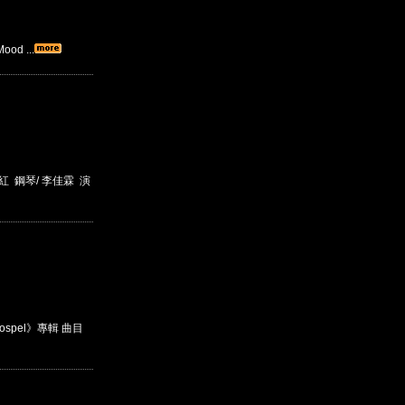
d ...
 鋼琴/ 李佳霖 演
Gospel》專輯 曲目