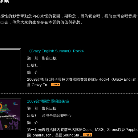
珍藏
MC感性的影音牽動您內心永恆的花園，期盼您，因為愛合唱，捐助台灣合唱音樂
傳出去，傳承大家的生命存在本質的價值與夢想。
《Grazy English Summer》Rock4
類 別：影音出版
出版社：
簡 介：
2009台灣現代阿卡貝拉大賽國際賽參賽隊伍Rock4《Grazy English 
目 Crazy En ...
2009台灣國際重唱藝術節
類 別：影音出版
出版社：台灣合唱音樂中心
簡 介：
第一片光碟包括國內賽前三名隊伍Oops、MSG、Sirens以及Popp
國Tonalrausch、美國SoundSta ...