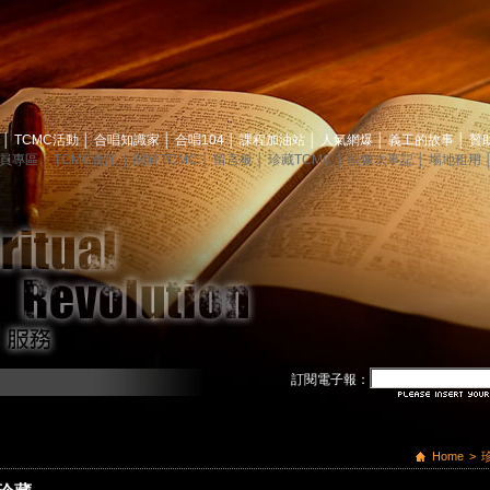
息
│
TCMC活動
│
合唱知識家
│
合唱104
│
課程加油站
│
人氣網爆
│
義工的故事
│
贊
員專區
│
TCMC會訊
│
關於TCMC
│
留言板
│
珍藏TCMC
│
映像大事記
│
場地租用
訂閱電子報：
Home
>