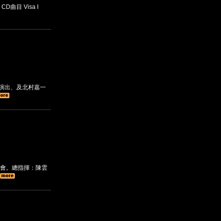
D曲目 Visa I
的演出、及北村嘉一
會。總指揮：陳雲