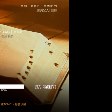
會員登入
│
註冊
助TCMC
│
回首頁
│
聯絡我們
珍藏TCMC
> 影音珍藏