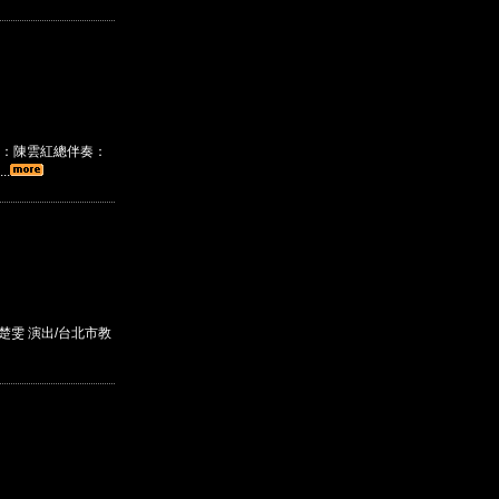
：陳雲紅總伴奏：
.
楚雯 演出/台北市教