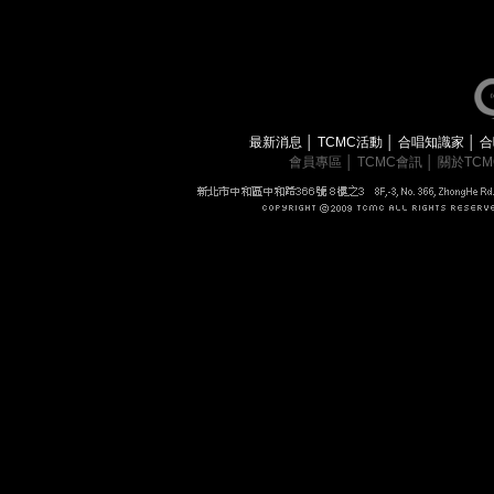
最新消息
│
TCMC活動
│
合唱知識家
│
合
會員專區
│
TCMC會訊
│
關於TC