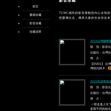
影音珍藏
前言
TCMC感性的影音牽動您內心永恆
書籍珍藏
把愛傳出去，傳承大家的生命存在本
影音珍藏
珍藏清單
2015台灣國際
類 別：影音出
出版社：台灣合
簡 介：
【DVD1】 台灣現代
灣現代阿卡 ...
2015思源尊親
類 別：影音出
出版社：台灣合
簡 介：
一群走進人生下
多樣不同的組合，