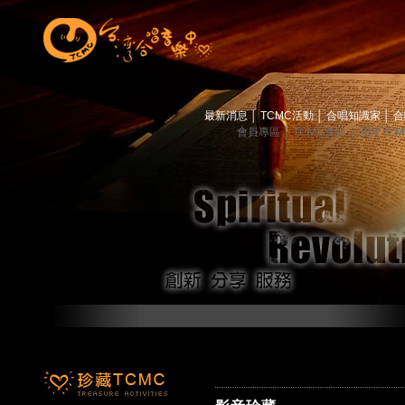
最新消息
│
TCMC活動
│
合唱知識家
│
合
會員專區
│
TCMC會訊
│
關於TC