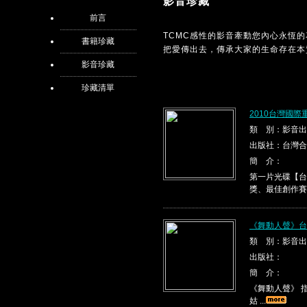
影音珍藏
前言
TCMC感性的影音牽動您內心永恆
書籍珍藏
把愛傳出去，傳承大家的生命存在本
影音珍藏
珍藏清單
2010台灣國際
類 別：影音出
出版社：台灣合
簡 介：
第一片光碟【台
獎、最佳創作賽
《舞動人聲》台
類 別：影音出
出版社：
簡 介：
《舞動人聲》 指
姑 ...