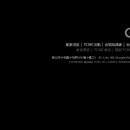
最新消息
│
TCMC活動
│
合唱知識家
│
合
會員專區
│
TCMC會訊
│
關於TC