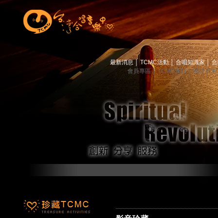
最新消息
│
TCMC活動
│
合唱知識家
│
合
會員專區
│
TCMC會訊
│
關於TC