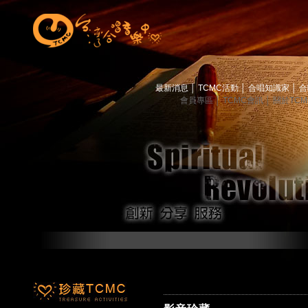
最新消息
│
TCMC活動
│
合唱知識家
│
合
會員專區
│
TCMC會訊
│
關於TC