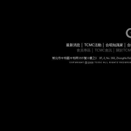
最新消息
│
TCMC活動
│
合唱知識家
│
合
會員專區
│
TCMC會訊
│
關於TC