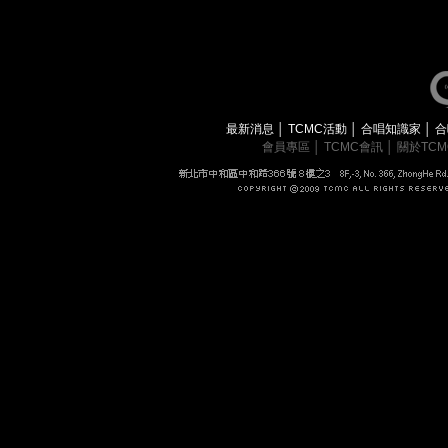
最新消息
│
TCMC活動
│
合唱知識家
│
合
會員專區
│
TCMC會訊
│
關於TC