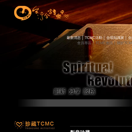
最新消息
│
TCMC活動
│
合唱知識家
│
合
會員專區
│
TCMC會訊
│
關於TC