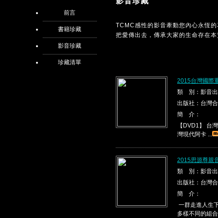
影音珍藏
前言
TCMC感性的影音牽動您內心永恆
書籍珍藏
把愛傳出去，傳承大家的生命存在本
影音珍藏
珍藏清單
2015台灣國際
類 別：影音出
出版社：台灣合
簡 介：
【DVD1】 台灣現代
灣現代阿卡 ...
2015思源尊親
類 別：影音出
出版社：台灣合
簡 介：
一群走進人生下
多樣不同的組合，