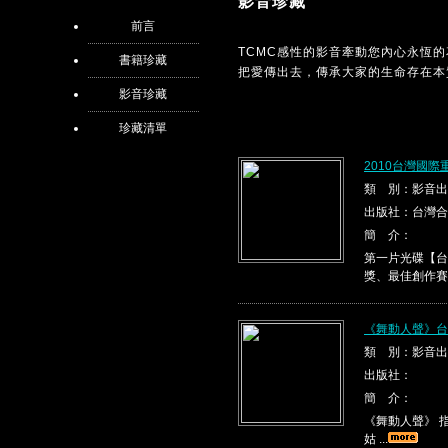
影音珍藏
前言
TCMC感性的影音牽動您內心永恆
書籍珍藏
把愛傳出去，傳承大家的生命存在本
影音珍藏
珍藏清單
2010台灣國際
類 別：影音出
出版社：台灣合
簡 介：
第一片光碟【台
獎、最佳創作賽
《舞動人聲》台
類 別：影音出
出版社：
簡 介：
《舞動人聲》 指
姑 ...