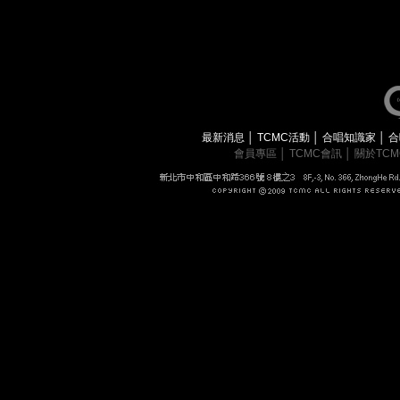
最新消息
│
TCMC活動
│
合唱知識家
│
合
會員專區
│
TCMC會訊
│
關於TC