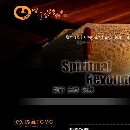
最新消息
│
TCMC活動
│
合唱知識家
│
合
會員專區
│
TCMC會訊
│
關於TC