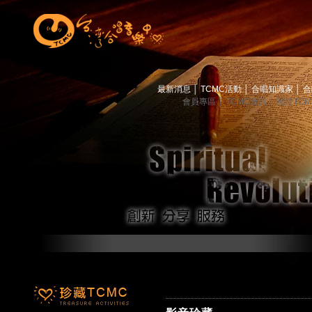
最新消息
│
TCMC活動
│
合唱知識家
│
合
會員專區
│
TCMC會訊
│
關於TC