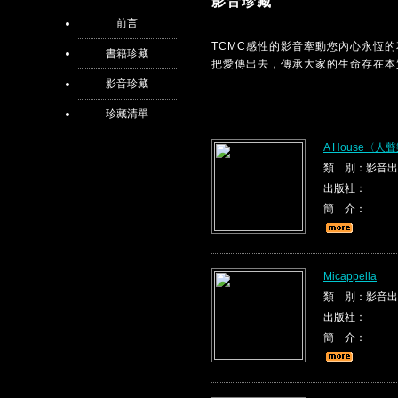
影音珍藏
前言
TCMC感性的影音牽動您內心永恆
書籍珍藏
把愛傳出去，傳承大家的生命存在本
影音珍藏
珍藏清單
A House〈
類 別：影音出
出版社：
簡 介：
Micappella
類 別：影音出
出版社：
簡 介：