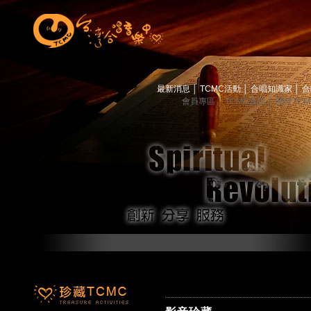
最新消息
│
TCMC活動
│
合唱知識家
│
合
會員專區
│
TCMC會訊
│
關於TC