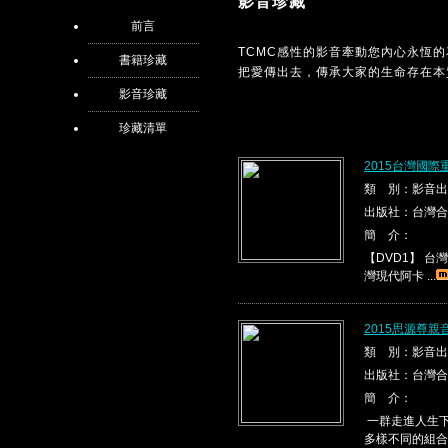
影音珍藏
前言
TCMC感性的影音牽動您內心永恆
書籍珍藏
把愛傳出去，傳承大家的生命存在本
影音珍藏
珍藏清單
2015台灣國際
類 別：影音出
出版社：台灣合
簡 介：
【DVD1】 台灣現代
灣現代阿卡 ...
2015思源尊親
類 別：影音出
出版社：台灣合
簡 介：
一群走進人生下
多樣不同的組合，