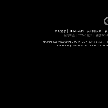
最新消息
│
TCMC活動
│
合唱知識家
│
合
會員專區
│
TCMC會訊
│
關於TC