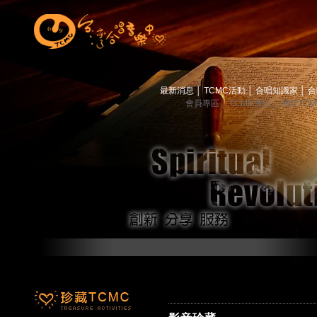
最新消息
│
TCMC活動
│
合唱知識家
│
合
會員專區
│
TCMC會訊
│
關於TC