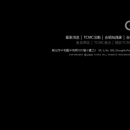
最新消息
│
TCMC活動
│
合唱知識家
│
合
會員專區
│
TCMC會訊
│
關於TC