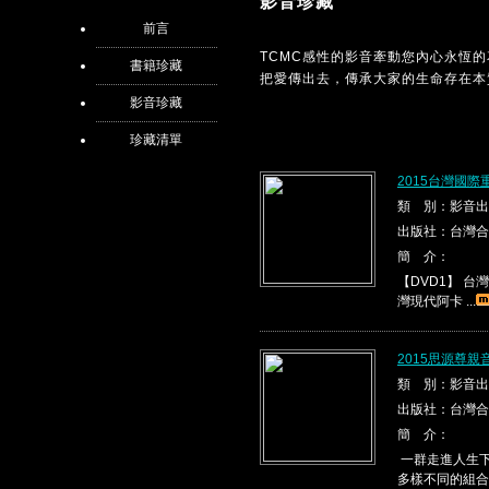
影音珍藏
前言
TCMC感性的影音牽動您內心永恆
書籍珍藏
把愛傳出去，傳承大家的生命存在本
影音珍藏
珍藏清單
2015台灣國際
類 別：影音出
出版社：台灣合
簡 介：
【DVD1】 台灣現代
灣現代阿卡 ...
2015思源尊親
類 別：影音出
出版社：台灣合
簡 介：
一群走進人生下
多樣不同的組合，