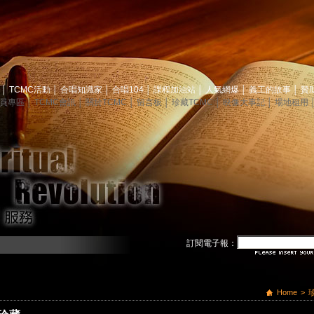
息
│
TCMC活動
│
合唱知識家
│
合唱104
│
課程加油站
│
人氣網爆
│
義工的故事
│
贊
員專區
│
TCMC會訊
│
關於TCMC
│
留言板
│
珍藏TCMC
│
映像大事記
│
場地租用
訂閱電子報：
Home
>