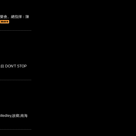
樂會。總指揮：陳
 DON'T STOP
edley,故鄉,南海