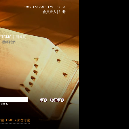
會員登入
│
註冊
助TCMC
│
回首頁
│
聯絡我們
珍藏TCMC
> 影音珍藏