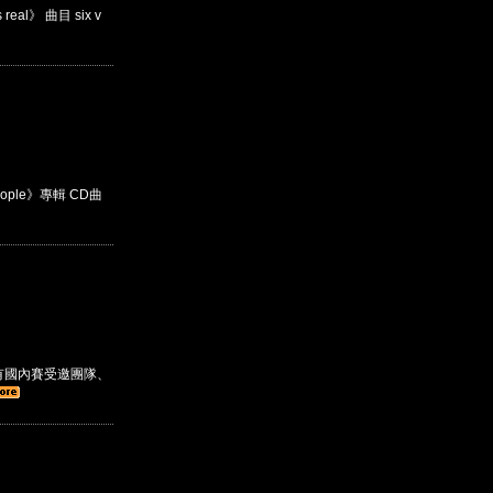
al》 曲目 six v
eople》專輯 CD曲
有國內賽受邀團隊、