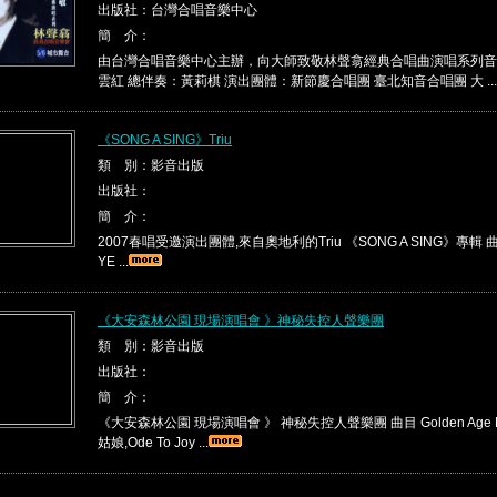
出版社：台灣合唱音樂中心
簡 介：
由台灣合唱音樂中心主辦，向大師致敬林聲翕經典合唱曲演唱系列音
雲紅 總伴奏：黃莉棋 演出團體：新節慶合唱團 臺北知音合唱團 大 ...
《SONG A SING》Triu
類 別：影音出版
出版社：
簡 介：
2007春唱受邀演出團體,來自奧地利的Triu 《SONG A SING》專輯 曲目
YE ...
《大安森林公園 現場演唱會 》神秘失控人聲樂團
類 別：影音出版
出版社：
簡 介：
《大安森林公園 現場演唱會 》 神秘失控人聲樂團 曲目 Golden Age M
姑娘,Ode To Joy ...