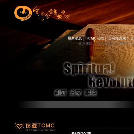
最新消息
│
TCMC活動
│
合唱知識家
│
合
會員專區
│
TCMC會訊
│
關於TC