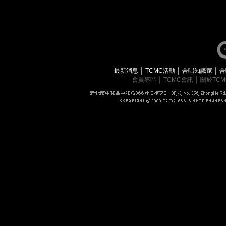
最新消息
│
TCMC活動
│
合唱知識家
│
合
會員專區
│
TCMC會訊
│
關於TC