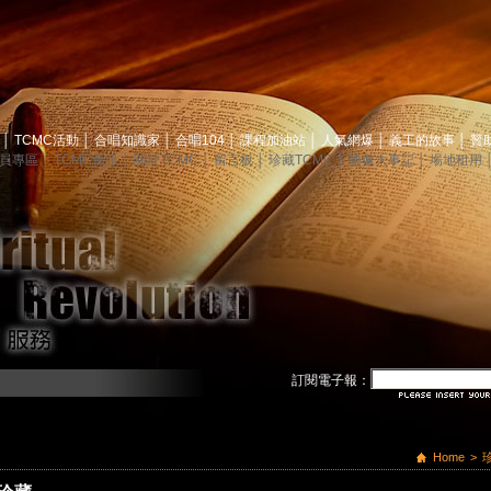
息
│
TCMC活動
│
合唱知識家
│
合唱104
│
課程加油站
│
人氣網爆
│
義工的故事
│
贊
員專區
│
TCMC會訊
│
關於TCMC
│
留言板
│
珍藏TCMC
│
映像大事記
│
場地租用
訂閱電子報：
Home
>