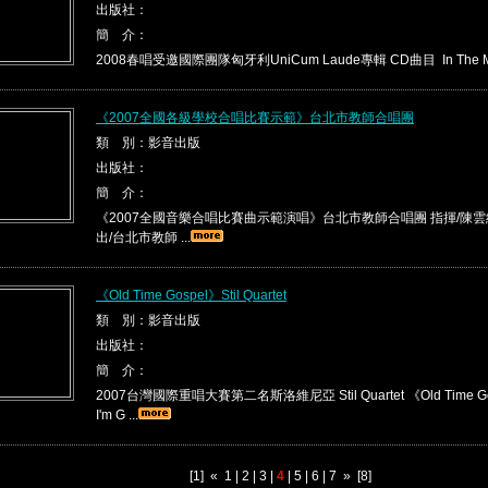
出版社：
簡 介：
2008春唱受邀國際團隊匈牙利UniCum Laude專輯 CD曲目 In The Moo
《2007全國各級學校合唱比賽示範》台北市教師合唱團
類 別：影音出版
出版社：
簡 介：
《2007全國音樂合唱比賽曲示範演唱》台北市教師合唱團 指揮/陳雲紅
出/台北市教師 ...
《Old Time Gospel》Stil Quartet
類 別：影音出版
出版社：
簡 介：
2007台灣國際重唱大賽第二名斯洛維尼亞 Stil Quartet 《Old Time 
I'm G ...
[1]
«
1
|
2
|
3
|
4
|
5
|
6
|
7
»
[8]