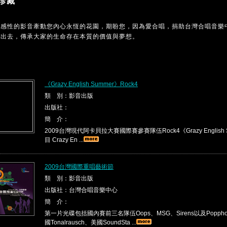
珍藏
MC感性的影音牽動您內心永恆的花園，期盼您，因為愛合唱，捐助台灣合唱音樂
傳出去，傳承大家的生命存在本質的價值與夢想。
《Grazy English Summer》Rock4
類 別：影音出版
出版社：
簡 介：
2009台灣現代阿卡貝拉大賽國際賽參賽隊伍Rock4《Grazy English 
目 Crazy En ...
2009台灣國際重唱藝術節
類 別：影音出版
出版社：台灣合唱音樂中心
簡 介：
第一片光碟包括國內賽前三名隊伍Oops、MSG、Sirens以及Popp
國Tonalrausch、美國SoundSta ...