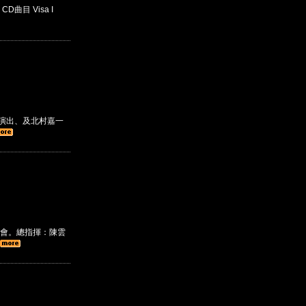
D曲目 Visa I
的演出、及北村嘉一
會。總指揮：陳雲