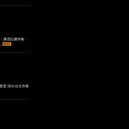
：陳雲紅總伴奏：
.
楚雯 演出/台北市教