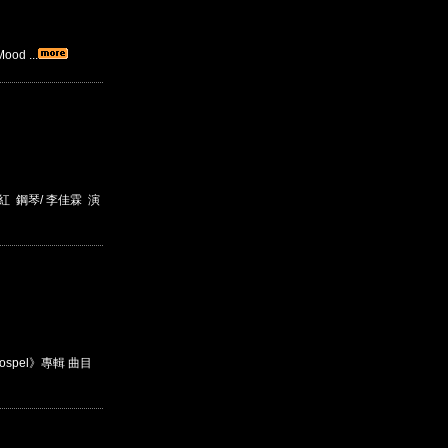
d ...
 鋼琴/ 李佳霖 演
Gospel》專輯 曲目