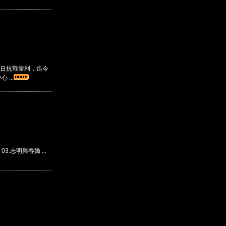
日抗戰勝利，迄今
...
 03.志明與春嬌 ...