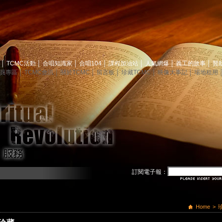
息
│
TCMC活動
│
合唱知識家
│
合唱104
│
課程加油站
│
人氣網爆
│
義工的故事
│
贊
員專區
│
TCMC會訊
│
關於TCMC
│
留言板
│
珍藏TCMC
│
映像大事記
│
場地租用
訂閱電子報：
Home
>