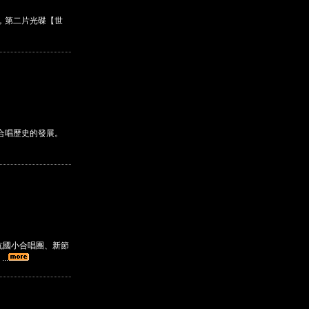
，第二片光碟【世
人合唱歷史的發展。
坑國小合唱團、新節
..