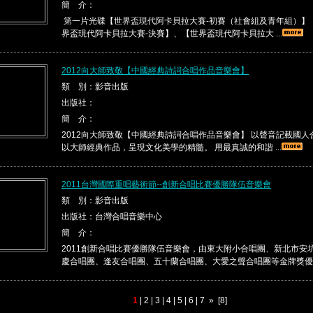
簡 介：
第一片光碟【世界盃現代阿卡貝拉大賽-初賽（社會組及青年組）】
界盃現代阿卡貝拉大賽-決賽】、【世界盃現代阿卡貝拉大 ...
2012向大師致敬【中國經典詩詞合唱作品音樂會】
類 別：影音出版
出版社：
簡 介：
2012向大師致敬【中國經典詩詞合唱作品音樂會】 以聲音記載國
以大師經典作品，呈現文化美學的精髓。 用最真誠的和諧 ...
2011台灣國際重唱藝術節--創新合唱比賽優勝隊伍音樂會
類 別：影音出版
出版社：台灣合唱音樂中心
簡 介：
2011創新合唱比賽優勝隊伍音樂會，由東大附小合唱團、新北市安
慶合唱團、逢友合唱團、五十蘭合唱團、大愛之聲合唱團等金牌獎優 .
1
|
2
|
3
|
4
|
5
|
6
|
7
»
[8]