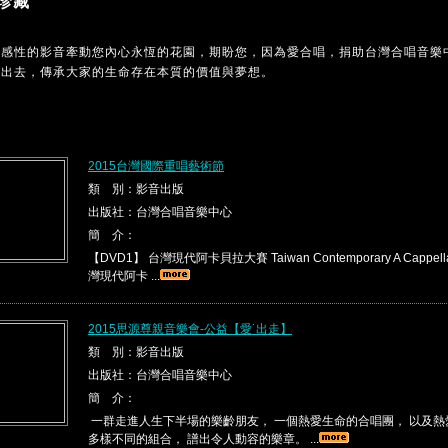
珍藏
MC感性的影音牽動您內心永恆的花園，期盼您，因為愛合唱，捐助台灣合唱音樂
傳出去，傳承大家的生命存在本質的價值與夢想。
2015台灣國際重唱藝術節
類 別：影音出版
出版社：台灣合唱音樂中心
簡 介：
【DVD1】 台灣現代阿卡貝拉大賽 Taiwan Contemporary A Cappella 
灣現代阿卡 ...
2015思源尊親音樂會-公益【愛˙出走】
類 別：影音出版
出版社：台灣合唱音樂中心
簡 介：
一群走進人生下半場的樂齡朋友， 一個熱愛生命的合唱團， 以及
多樣不同的組合， 譜出令人動容的樂章。 ...