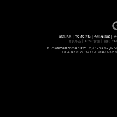
最新消息
│
TCMC活動
│
合唱知識家
│
合
會員專區
│
TCMC會訊
│
關於TC