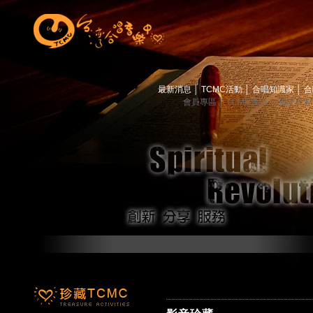
最新消息
│
TCMC活動
│
合唱知識家
│
合
會員專區
│
TCMC會訊
│
關於TC