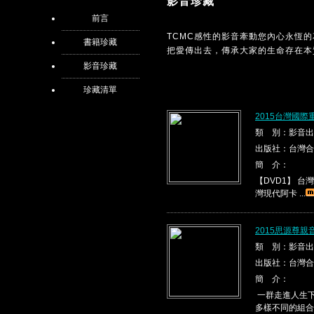
影音珍藏
前言
TCMC感性的影音牽動您內心永恆
書籍珍藏
把愛傳出去，傳承大家的生命存在本
影音珍藏
珍藏清單
2015台灣國際
類 別：影音出
出版社：台灣合
簡 介：
【DVD1】 台灣現代
灣現代阿卡 ...
2015思源尊親
類 別：影音出
出版社：台灣合
簡 介：
一群走進人生下
多樣不同的組合，