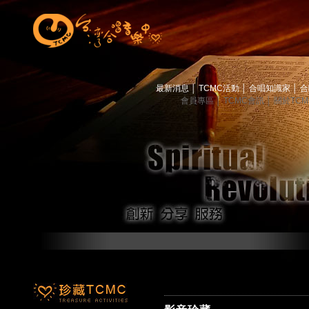
最新消息
│
TCMC活動
│
合唱知識家
│
合
會員專區
│
TCMC會訊
│
關於TC