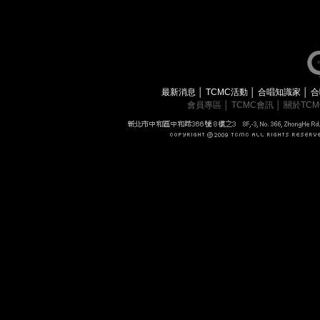
最新消息
│
TCMC活動
│
合唱知識家
│
合
會員專區
│
TCMC會訊
│
關於TC