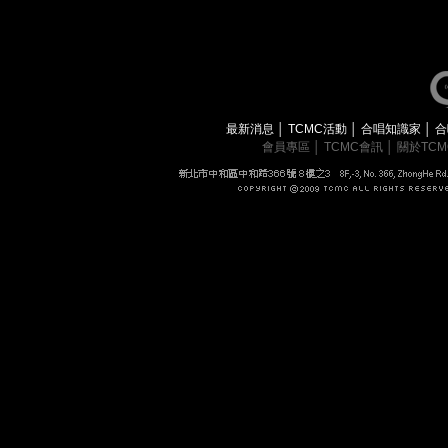
最新消息
│
TCMC活動
│
合唱知識家
│
合
會員專區
│
TCMC會訊
│
關於TC