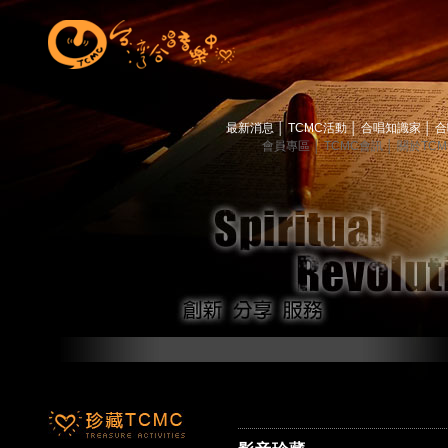
最新消息
│
TCMC活動
│
合唱知識家
│
合
會員專區
│
TCMC會訊
│
關於TC