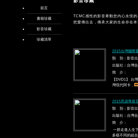
影音珍藏
前言
TCMC感性的影音牽動您內心永恆
書籍珍藏
把愛傳出去，傳承大家的生命存在本
影音珍藏
珍藏清單
2015台灣國際
類 別：影音出
出版社：台灣合
簡 介：
【DVD1】 台灣現代
灣現代阿卡 ...
2015思源尊親
類 別：影音出
出版社：台灣合
簡 介：
一群走進人生下
多樣不同的組合，