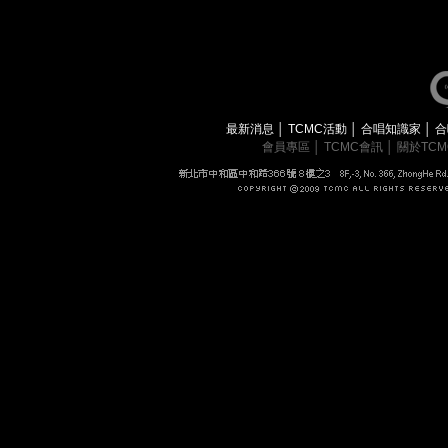
最新消息
│
TCMC活動
│
合唱知識家
│
合
會員專區
│
TCMC會訊
│
關於TC