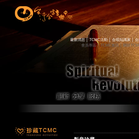
最新消息
│
TCMC活動
│
合唱知識家
│
合
會員專區
│
TCMC會訊
│
關於TC