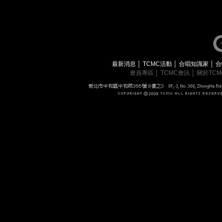
最新消息
│
TCMC活動
│
合唱知識家
│
合
會員專區
│
TCMC會訊
│
關於TC