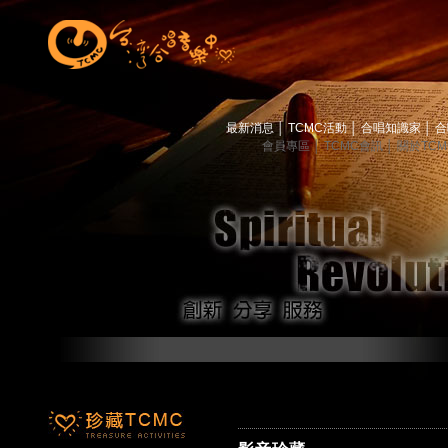
最新消息
│
TCMC活動
│
合唱知識家
│
合
會員專區
│
TCMC會訊
│
關於TC