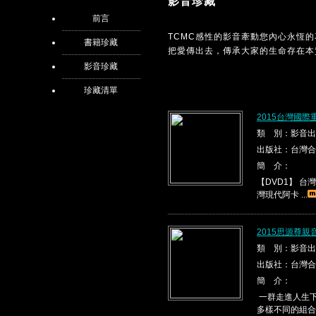
影音珍藏
前言
TCMC感性的影音牽動您內心永恆
書籍珍藏
把愛傳出去，傳承大家的生命存在本
影音珍藏
珍藏清單
2015台灣國際
類 別：影音出
出版社：台灣合
簡 介：
【DVD1】 台灣現代
灣現代阿卡 ...
2015思源尊親
類 別：影音出
出版社：台灣合
簡 介：
一群走進人生下
多樣不同的組合，