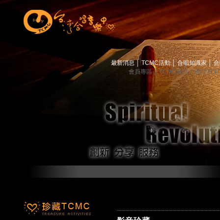
最新消息
│
TCMC活動
│
合唱知識家
│
合
會員專區
│
TCMC會訊
│
關於TC