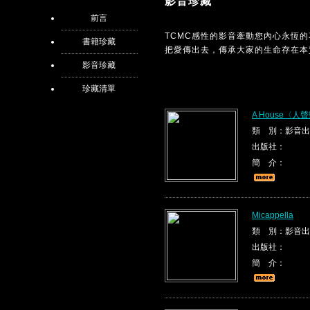
影音珍藏
前言
TCMC感性的影音牽動您內心永恆
書籍珍藏
把愛傳出去，傳承大家的生命存在本
影音珍藏
珍藏清單
A House〈
類 別：影音出
出版社：
簡 介：
Micappella
類 別：影音出
出版社：
簡 介：