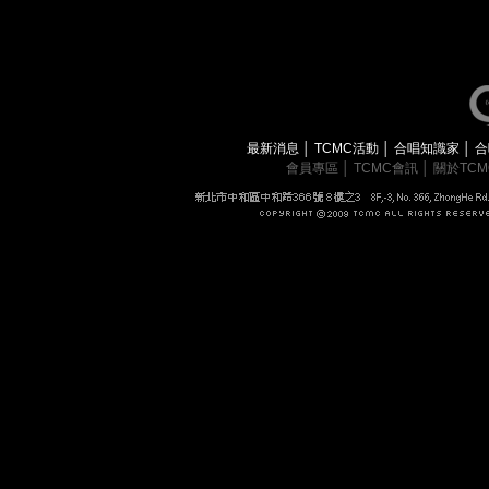
最新消息
│
TCMC活動
│
合唱知識家
│
合
會員專區
│
TCMC會訊
│
關於TC