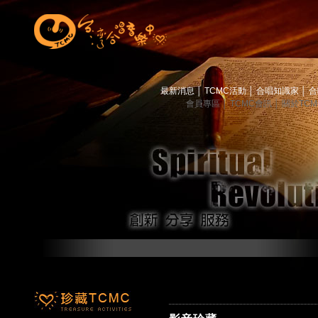
最新消息
│
TCMC活動
│
合唱知識家
│
合
會員專區
│
TCMC會訊
│
關於TC