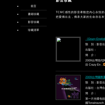
影音珍藏
前言
TCMC感性的影音牽動您內心永恆
書籍珍藏
把愛傳出去，傳承大家的生命存在本
影音珍藏
珍藏清單
《Grazy Engli
類 別：影音出
出版社：
簡 介：
2009台灣現代阿
目 Crazy En ...
2009台灣國際
類 別：影音出
出版社：台灣合
簡 介：
第一片光碟包括國
國Tonalrausch