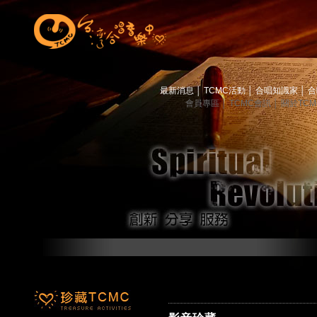
最新消息
│
TCMC活動
│
合唱知識家
│
合
會員專區
│
TCMC會訊
│
關於TC