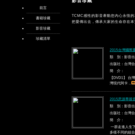
影音珍藏
前言
TCMC感性的影音牽動您內心永恆
書籍珍藏
把愛傳出去，傳承大家的生命存在本
影音珍藏
珍藏清單
2015台灣國際
類 別：影音出
出版社：台灣合
簡 介：
【DVD1】 台灣現代
灣現代阿卡 ...
2015思源尊親
類 別：影音出
出版社：台灣合
簡 介：
一群走進人生下
多樣不同的組合，