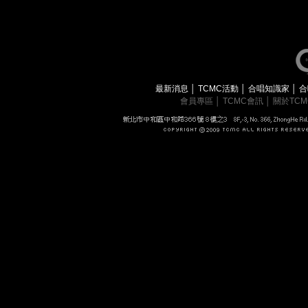
最新消息
│
TCMC活動
│
合唱知識家
│
合
會員專區
│
TCMC會訊
│
關於TC