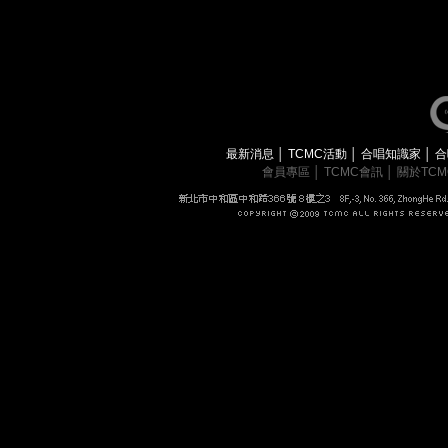
最新消息
│
TCMC活動
│
合唱知識家
│
合
會員專區
│
TCMC會訊
│
關於TC