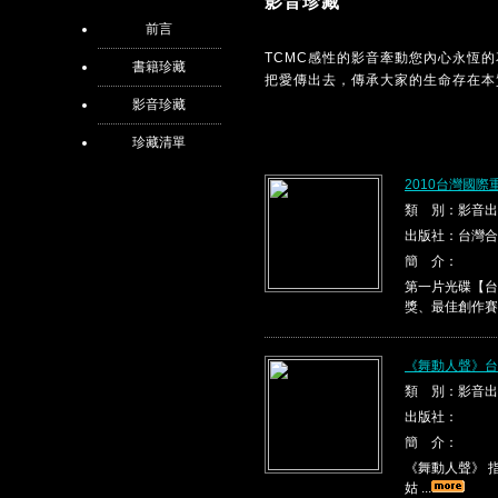
影音珍藏
前言
TCMC感性的影音牽動您內心永恆
書籍珍藏
把愛傳出去，傳承大家的生命存在本
影音珍藏
珍藏清單
2010台灣國際
類 別：影音出
出版社：台灣合
簡 介：
第一片光碟【台
獎、最佳創作賽
《舞動人聲》台
類 別：影音出
出版社：
簡 介：
《舞動人聲》 指
姑 ...