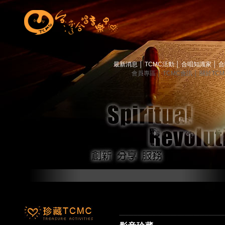
最新消息
│
TCMC活動
│
合唱知識家
│
合
會員專區
│
TCMC會訊
│
關於TC