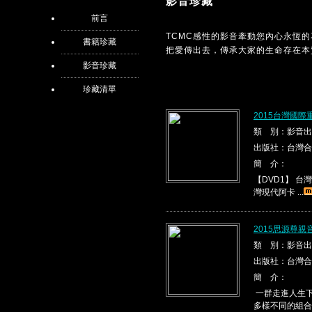
影音珍藏
前言
TCMC感性的影音牽動您內心永恆
書籍珍藏
把愛傳出去，傳承大家的生命存在本
影音珍藏
珍藏清單
2015台灣國際
類 別：影音出
出版社：台灣合
簡 介：
【DVD1】 台灣現代
灣現代阿卡 ...
2015思源尊親
類 別：影音出
出版社：台灣合
簡 介：
一群走進人生下
多樣不同的組合，