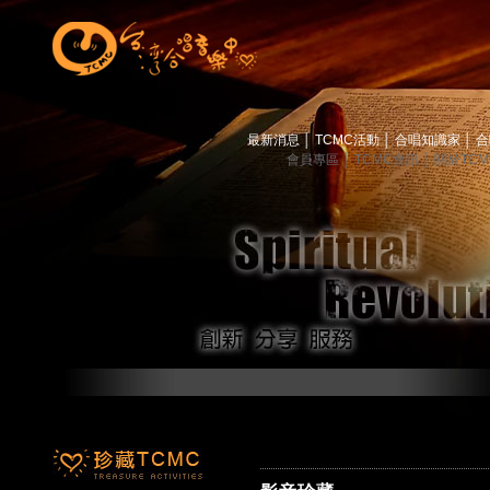
最新消息
│
TCMC活動
│
合唱知識家
│
合
會員專區
│
TCMC會訊
│
關於TC