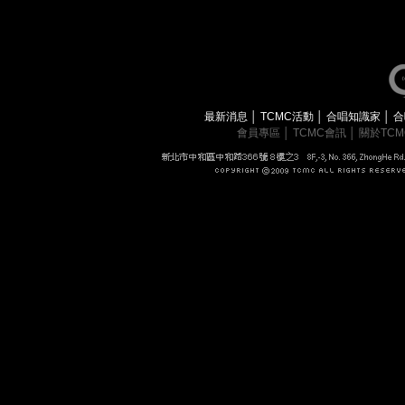
最新消息
│
TCMC活動
│
合唱知識家
│
合
會員專區
│
TCMC會訊
│
關於TC