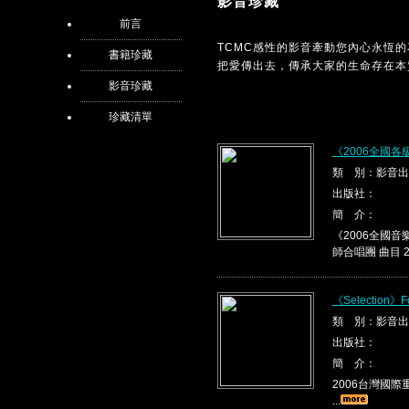
影音珍藏
前言
TCMC感性的影音牽動您內心永恆
書籍珍藏
把愛傳出去，傳承大家的生命存在本
影音珍藏
珍藏清單
《2006全國
類 別：影音出
出版社：
簡 介：
《2006全國音
師合唱團 曲目 2
《Selection》F
類 別：影音出
出版社：
簡 介：
2006台灣國際重唱
...