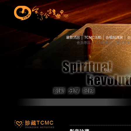
最新消息
│
TCMC活動
│
合唱知識家
│
合
會員專區
│
TCMC會訊
│
關於TC