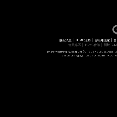
最新消息
│
TCMC活動
│
合唱知識家
│
合
會員專區
│
TCMC會訊
│
關於TC