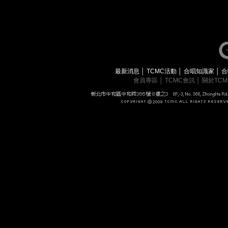
最新消息
│
TCMC活動
│
合唱知識家
│
合
會員專區
│
TCMC會訊
│
關於TC