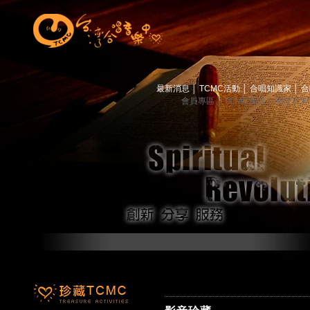
最新消息
│
TCMC活動
│
合唱知識家
│
合
會員專區
│
TCMC會訊
│
關於TC