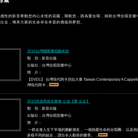
珍藏
MC感性的影音牽動您內心永恆的花園，期盼您，因為愛合唱，捐助台灣合唱音樂
傳出去，傳承大家的生命存在本質的價值與夢想。
2015台灣國際重唱藝術節
類 別：影音出版
出版社：台灣合唱音樂中心
簡 介：
【DVD1】 台灣現代阿卡貝拉大賽 Taiwan Contemporary A Cappella 
灣現代阿卡 ...
2015思源尊親音樂會-公益【愛˙出走】
類 別：影音出版
出版社：台灣合唱音樂中心
簡 介：
一群走進人生下半場的樂齡朋友， 一個熱愛生命的合唱團， 以及
多樣不同的組合， 譜出令人動容的樂章。 ...