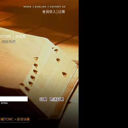
會員登入
│
註冊
助TCMC
│
回首頁
│
聯絡我們
珍藏TCMC
> 影音珍藏