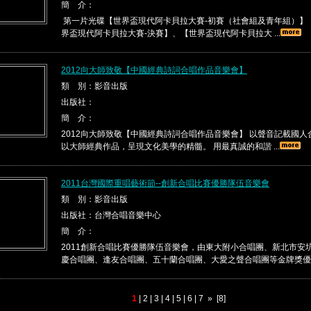
簡 介：
第一片光碟【世界盃現代阿卡貝拉大賽-初賽（社會組及青年組）】
界盃現代阿卡貝拉大賽-決賽】、【世界盃現代阿卡貝拉大 ...
2012向大師致敬【中國經典詩詞合唱作品音樂會】
類 別：影音出版
出版社：
簡 介：
2012向大師致敬【中國經典詩詞合唱作品音樂會】 以聲音記載國
以大師經典作品，呈現文化美學的精髓。 用最真誠的和諧 ...
2011台灣國際重唱藝術節--創新合唱比賽優勝隊伍音樂會
類 別：影音出版
出版社：台灣合唱音樂中心
簡 介：
2011創新合唱比賽優勝隊伍音樂會，由東大附小合唱團、新北市安
慶合唱團、逢友合唱團、五十蘭合唱團、大愛之聲合唱團等金牌獎優 .
1
|
2
|
3
|
4
|
5
|
6
|
7
»
[8]