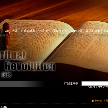
息
│
TCMC活動
│
合唱知識家
│
合唱104
│
課程加油站
│
人氣網爆
│
義工的故事
│
贊
員專區
│
TCMC會訊
│
關於TCMC
│
留言板
│
珍藏TCMC
│
映像大事記
│
場地租用
訂閱電子報：
Home
>