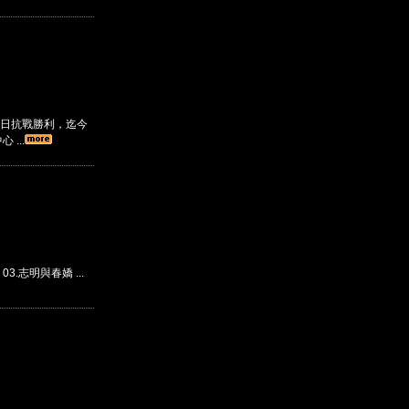
日抗戰勝利，迄今
...
 03.志明與春嬌 ...