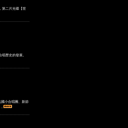
，第二片光碟【世
人合唱歷史的發展。
坑國小合唱團、新節
..