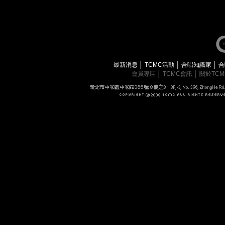
最新消息
│
TCMC活動
│
合唱知識家
│
合
會員專區
│
TCMC會訊
│
關於TC