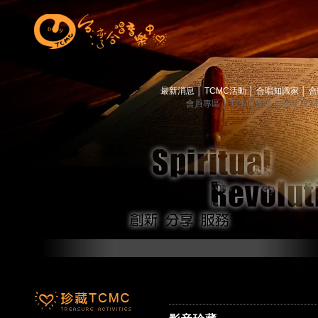
最新消息
│
TCMC活動
│
合唱知識家
│
合
會員專區
│
TCMC會訊
│
關於TC