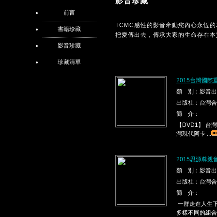
影音珍藏
前言
TCMC感性的影音牽動您內心永恆
書籍珍藏
把愛傳出去，傳承大家的生命存在本
影音珍藏
珍藏清單
2015台灣國際
類 別：影音出
出版社：台灣合
簡 介：
【DVD1】 台灣現代
灣現代阿卡 ...
2015思源尊親
類 別：影音出
出版社：台灣合
簡 介：
一群走進人生下
多樣不同的組合，