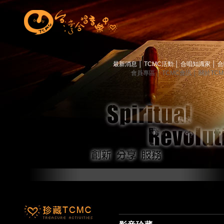
最新消息
│
TCMC活動
│
合唱知識家
│
合
會員專區
│
TCMC會訊
│
關於TC