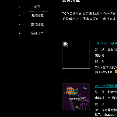
影音珍藏
前言
TCMC感性的影音牽動您內心永恆
書籍珍藏
把愛傳出去，傳承大家的生命存在本
影音珍藏
珍藏清單
《Grazy Engli
類 別：影音出
出版社：
簡 介：
2009台灣現代阿
目 Crazy En ...
2009台灣國際
類 別：影音出
出版社：台灣合
簡 介：
第一片光碟包括國
國Tonalrausch