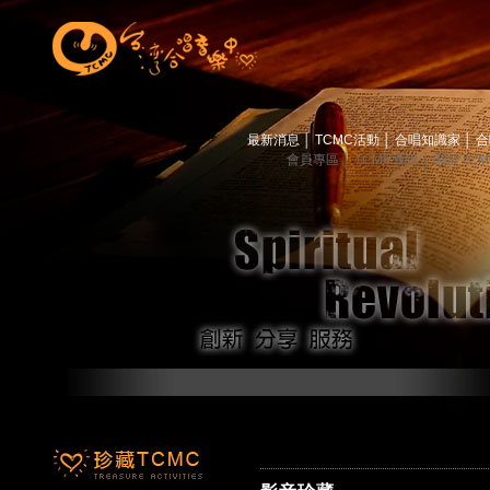
最新消息
│
TCMC活動
│
合唱知識家
│
合
會員專區
│
TCMC會訊
│
關於TC