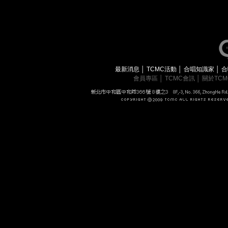
最新消息
│
TCMC活動
│
合唱知識家
│
合
會員專區
│
TCMC會訊
│
關於TC