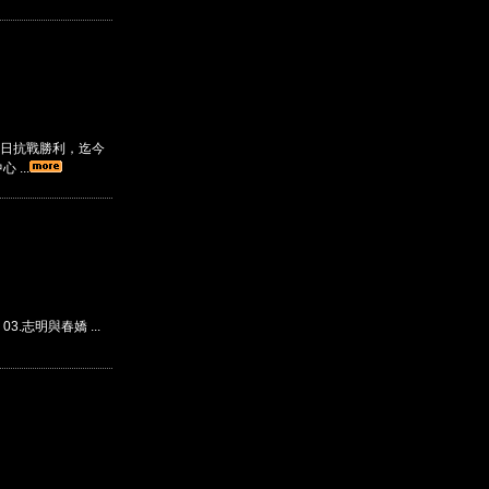
日抗戰勝利，迄今
...
 03.志明與春嬌 ...