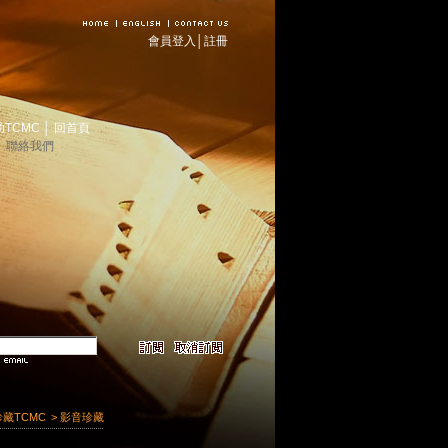
會員登入
│
註冊
助TCMC
│
回首頁
│
聯絡我們
珍藏TCMC
> 影音珍藏