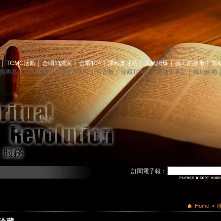
息
│
TCMC活動
│
合唱知識家
│
合唱104
│
課程加油站
│
人氣網爆
│
義工的故事
│
贊
員專區
│
TCMC會訊
│
關於TCMC
│
留言板
│
珍藏TCMC
│
映像大事記
│
場地租用
訂閱電子報：
Home
>