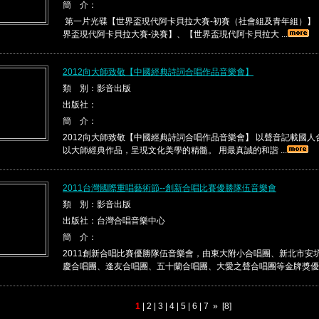
簡 介：
第一片光碟【世界盃現代阿卡貝拉大賽-初賽（社會組及青年組）】
界盃現代阿卡貝拉大賽-決賽】、【世界盃現代阿卡貝拉大 ...
2012向大師致敬【中國經典詩詞合唱作品音樂會】
類 別：影音出版
出版社：
簡 介：
2012向大師致敬【中國經典詩詞合唱作品音樂會】 以聲音記載國
以大師經典作品，呈現文化美學的精髓。 用最真誠的和諧 ...
2011台灣國際重唱藝術節--創新合唱比賽優勝隊伍音樂會
類 別：影音出版
出版社：台灣合唱音樂中心
簡 介：
2011創新合唱比賽優勝隊伍音樂會，由東大附小合唱團、新北市安
慶合唱團、逢友合唱團、五十蘭合唱團、大愛之聲合唱團等金牌獎優 .
1
|
2
|
3
|
4
|
5
|
6
|
7
»
[8]