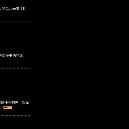
，第二片光碟【世
人合唱歷史的發展。
坑國小合唱團、新節
..