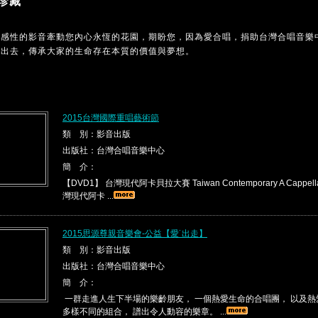
珍藏
MC感性的影音牽動您內心永恆的花園，期盼您，因為愛合唱，捐助台灣合唱音樂
傳出去，傳承大家的生命存在本質的價值與夢想。
2015台灣國際重唱藝術節
類 別：影音出版
出版社：台灣合唱音樂中心
簡 介：
【DVD1】 台灣現代阿卡貝拉大賽 Taiwan Contemporary A Cappella 
灣現代阿卡 ...
2015思源尊親音樂會-公益【愛˙出走】
類 別：影音出版
出版社：台灣合唱音樂中心
簡 介：
一群走進人生下半場的樂齡朋友， 一個熱愛生命的合唱團， 以及
多樣不同的組合， 譜出令人動容的樂章。 ...