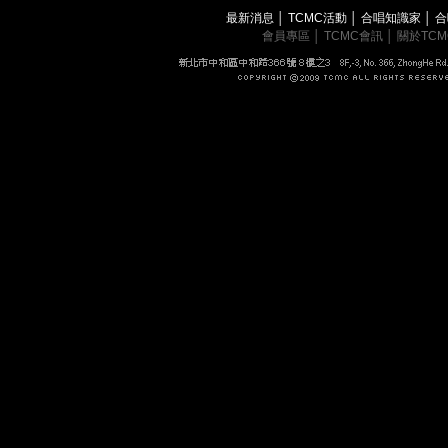
最新消息
│
TCMC活動
│
合唱知識家
│
合
會員專區
│
TCMC會訊
│
關於TC