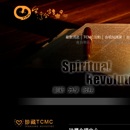
最新消息
│
TCMC活動
│
合唱知識家
│
合
會員專區
│
TCMC會訊
│
關於TC