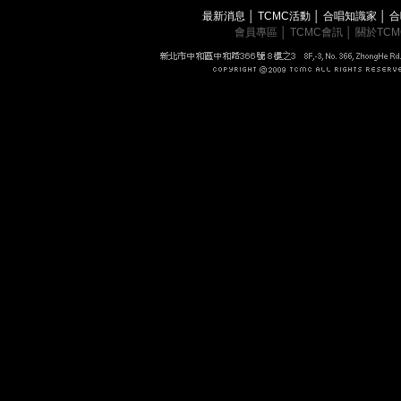
最新消息
│
TCMC活動
│
合唱知識家
│
合
會員專區
│
TCMC會訊
│
關於TC