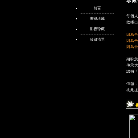
珍藏
前言
每個
書籍珍藏
散播
影音珍藏
因為
珍藏清單
因為
因為
期盼
傳承
認捐「
但願，
彼此提