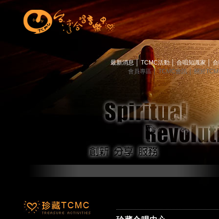
最新消息
│
TCMC活動
│
合唱知識家
│
合
會員專區
│
TCMC會訊
│
關於TC