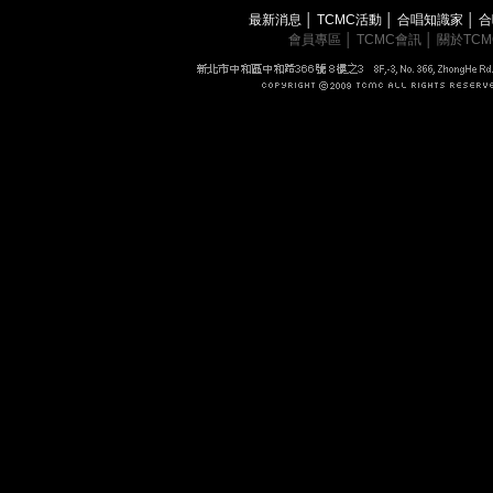
最新消息
│
TCMC活動
│
合唱知識家
│
合
會員專區
│
TCMC會訊
│
關於TC