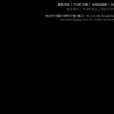
最新消息
│
TCMC活動
│
合唱知識家
│
合
會員專區
│
TCMC會訊
│
關於TC