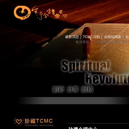
最新消息
│
TCMC活動
│
合唱知識家
│
合
會員專區
│
TCMC會訊
│
關於TC