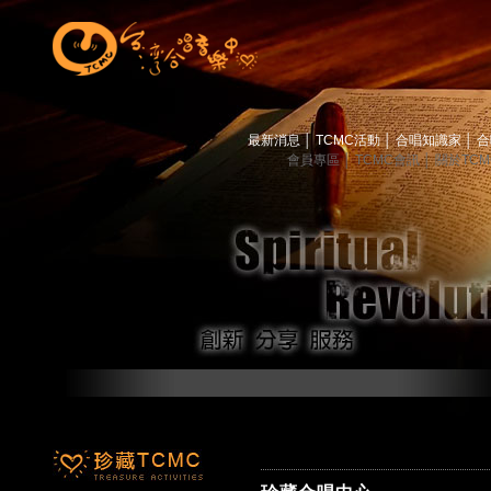
最新消息
│
TCMC活動
│
合唱知識家
│
合
會員專區
│
TCMC會訊
│
關於TC